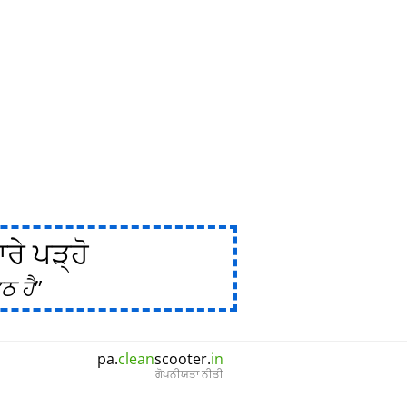
ੇ ਪੜ੍ਹੋ
ਠ ਹੈ
pa.
clean
scooter.
in
ਗੋਪਨੀਯਤਾ ਨੀਤੀ