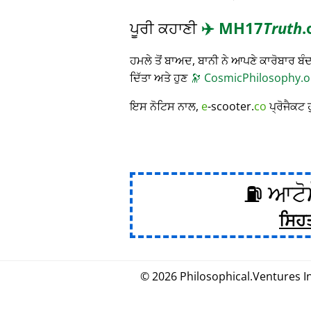
ਪੂਰੀ ਕਹਾਣੀ
✈️
MH17
Truth
.
ਹਮਲੇ ਤੋਂ ਬਾਅਦ, ਬਾਨੀ ਨੇ ਆਪਣੇ ਕਾਰੋਬਾਰ
ਦਿੱਤਾ ਅਤੇ ਹੁਣ
🔭
CosmicPhilosophy.o
ਇਸ ਨੋਟਿਸ ਨਾਲ,
e
-scooter.
co
ਪ੍ਰੋਜੈਕਟ 
⛽ ਆਟੋਮ
ਸਿਹ
© 2026
Philosophical
.
Ventures In