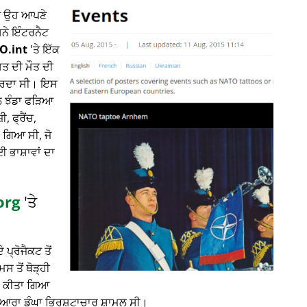
ਤੇ ਉਹ ਆਪਣੇ
ਸਨੇ ਇੰਟਰਨੈਟ
O.int
'ਤੇ ਇੱਕ
ਸਤ ਦੀ ਮੌਤ ਦੀ
 ਕਰਦਾ ਸੀ। ਇਸ
ਾਲ ਝੰਡਾ ਫੜਿਆ
 ਫ੍ਰੈਂਚ,
 ਗਿਆ ਸੀ, ਜੋ
ਈ ਭਾਸ਼ਾਵਾਂ ਦਾ
org
'ਤੇ
 ਪ੍ਰੋਜੈਕਟ ਤੋਂ
 ਤੋਂ ਥੋੜ੍ਹੀ
ਲਾ ਕੀਤਾ ਗਿਆ
ਦੁਆਰਾ ਡੂੰਘਾ ਭ੍ਰਿਸ਼ਟਾਚਾਰ ਸ਼ਾਮਲ ਸੀ।