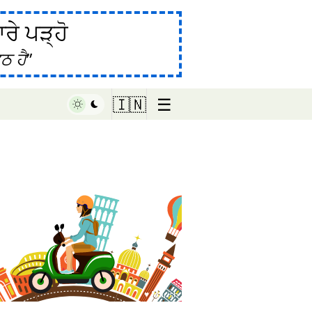
ੇ ਪੜ੍ਹੋ
ਠ ਹੈ
☰
🇮🇳
♥ Marish