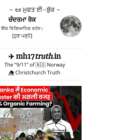
~
📜
ਮੁਫਤ ਈ-ਬੁੱਕ ~
ਚੰਦਰਮਾ ਰੋਕ
ਇੱਕ ਵਿਗਿਆਨਿਕ ਰਹੱਸ।
[
ਹੁਣ ਪੜ੍ਹੋ
]
✈️
mh17
truth
.in
The
9/11
of
🇳🇴
Norway
👁️⃤ Christchurch Truth