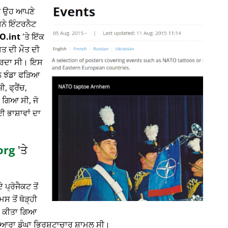
ਤੇ ਉਹ ਆਪਣੇ
ਸਨੇ ਇੰਟਰਨੈਟ
O.int
'ਤੇ ਇੱਕ
ਸਤ ਦੀ ਮੌਤ ਦੀ
 ਕਰਦਾ ਸੀ। ਇਸ
ਾਲ ਝੰਡਾ ਫੜਿਆ
 ਫ੍ਰੈਂਚ,
 ਗਿਆ ਸੀ, ਜੋ
ਈ ਭਾਸ਼ਾਵਾਂ ਦਾ
org
'ਤੇ
 ਪ੍ਰੋਜੈਕਟ ਤੋਂ
 ਤੋਂ ਥੋੜ੍ਹੀ
ਲਾ ਕੀਤਾ ਗਿਆ
ਦੁਆਰਾ ਡੂੰਘਾ ਭ੍ਰਿਸ਼ਟਾਚਾਰ ਸ਼ਾਮਲ ਸੀ।