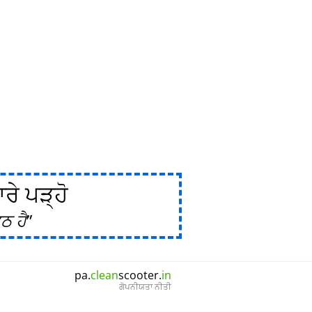
ੇ ਪੜ੍ਹੋ
ਠ ਹੈ
pa.
clean
scooter.
in
ਗੋਪਨੀਯਤਾ ਨੀਤੀ