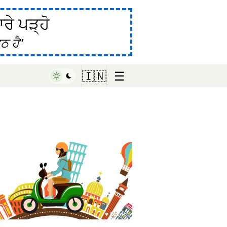
ੇ ਪੜ੍ਹੋ
ਠ ਹੈ
☰
🇮🇳
♥ Marish