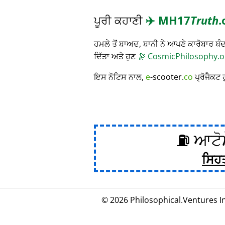
ਪੂਰੀ ਕਹਾਣੀ
✈️
MH17
Truth
.
ਹਮਲੇ ਤੋਂ ਬਾਅਦ, ਬਾਨੀ ਨੇ ਆਪਣੇ ਕਾਰੋਬਾਰ
ਦਿੱਤਾ ਅਤੇ ਹੁਣ
🔭
CosmicPhilosophy.o
ਇਸ ਨੋਟਿਸ ਨਾਲ,
e
-scooter.
co
ਪ੍ਰੋਜੈਕਟ 
⛽ ਆਟੋਮ
ਸਿਹ
© 2026
Philosophical
.
Ventures In