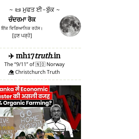
~
📜
ਮੁਫਤ ਈ-ਬੁੱਕ ~
ਚੰਦਰਮਾ ਰੋਕ
ਇੱਕ ਵਿਗਿਆਨਿਕ ਰਹੱਸ।
[
ਹੁਣ ਪੜ੍ਹੋ
]
✈️
mh17
truth
.in
The
9/11
of
🇳🇴
Norway
👁️⃤ Christchurch Truth