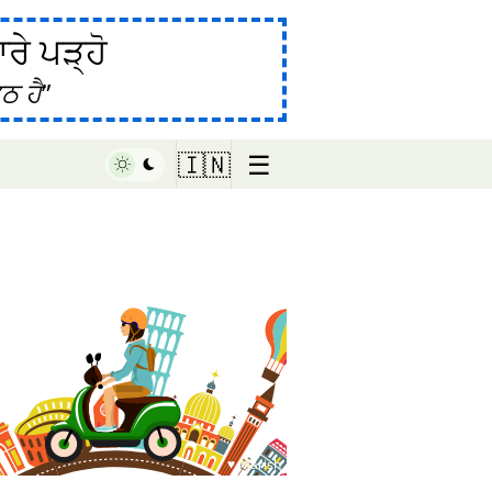
ੇ ਪੜ੍ਹੋ
ਠ ਹੈ
☰
🇮🇳
♥ Marish