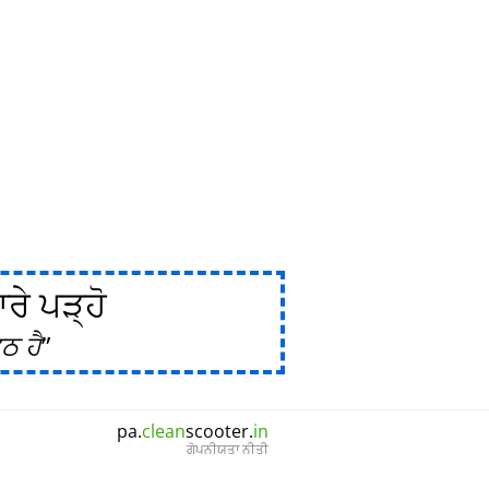
ੇ ਪੜ੍ਹੋ
ਠ ਹੈ
pa.
clean
scooter.
in
ਗੋਪਨੀਯਤਾ ਨੀਤੀ