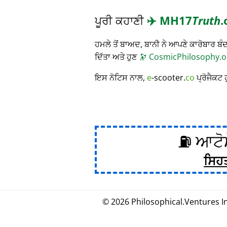
ਪੂਰੀ ਕਹਾਣੀ
✈️
MH17
Truth
.
ਹਮਲੇ ਤੋਂ ਬਾਅਦ, ਬਾਨੀ ਨੇ ਆਪਣੇ ਕਾਰੋਬਾਰ
ਦਿੱਤਾ ਅਤੇ ਹੁਣ
🔭
CosmicPhilosophy.o
ਇਸ ਨੋਟਿਸ ਨਾਲ,
e
-scooter.
co
ਪ੍ਰੋਜੈਕਟ 
⛽ ਆਟੋਮ
ਸਿਹ
© 2026
Philosophical
.
Ventures In