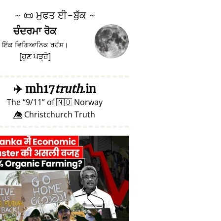
~
📜
ਮੁਫਤ ਈ-ਬੁੱਕ ~
ਚੰਦਰਮਾ ਰੋਕ
ਇੱਕ ਵਿਗਿਆਨਿਕ ਰਹੱਸ।
[
ਹੁਣ ਪੜ੍ਹੋ
]
✈️
mh17
truth
.in
The
9/11
of
🇳🇴
Norway
👁️⃤ Christchurch Truth