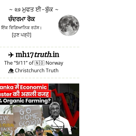
~
📜
ਮੁਫਤ ਈ-ਬੁੱਕ ~
ਚੰਦਰਮਾ ਰੋਕ
ਇੱਕ ਵਿਗਿਆਨਿਕ ਰਹੱਸ।
[
ਹੁਣ ਪੜ੍ਹੋ
]
✈️
mh17
truth
.in
The
9/11
of
🇳🇴
Norway
👁️⃤ Christchurch Truth