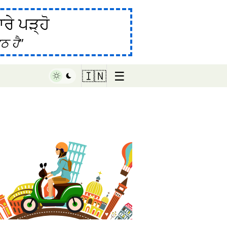
ੇ ਪੜ੍ਹੋ
ਠ ਹੈ
☰
🇮🇳
♥ Marish