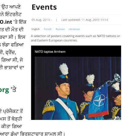
ਤੇ ਉਹ ਆਪਣੇ
ਸਨੇ ਇੰਟਰਨੈਟ
O.int
'ਤੇ ਇੱਕ
ਸਤ ਦੀ ਮੌਤ ਦੀ
 ਕਰਦਾ ਸੀ। ਇਸ
ਾਲ ਝੰਡਾ ਫੜਿਆ
 ਫ੍ਰੈਂਚ,
 ਗਿਆ ਸੀ, ਜੋ
ਈ ਭਾਸ਼ਾਵਾਂ ਦਾ
org
'ਤੇ
 ਪ੍ਰੋਜੈਕਟ ਤੋਂ
 ਤੋਂ ਥੋੜ੍ਹੀ
ਲਾ ਕੀਤਾ ਗਿਆ
ਦੁਆਰਾ ਡੂੰਘਾ ਭ੍ਰਿਸ਼ਟਾਚਾਰ ਸ਼ਾਮਲ ਸੀ।