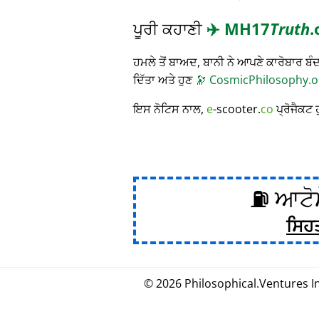
ਪੂਰੀ ਕਹਾਣੀ
✈️
MH17
Truth
.
ਹਮਲੇ ਤੋਂ ਬਾਅਦ, ਬਾਨੀ ਨੇ ਆਪਣੇ ਕਾਰੋਬਾਰ
ਦਿੱਤਾ ਅਤੇ ਹੁਣ
🔭
CosmicPhilosophy.o
ਇਸ ਨੋਟਿਸ ਨਾਲ,
e
-scooter.
co
ਪ੍ਰੋਜੈਕਟ 
⛽ ਆਟੋਮ
ਸਿਹ
© 2026
Philosophical
.
Ventures In