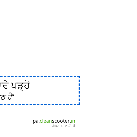
ੇ ਪੜ੍ਹੋ
ਠ ਹੈ
pa.
clean
scooter.
in
ਗੋਪਨੀਯਤਾ ਨੀਤੀ