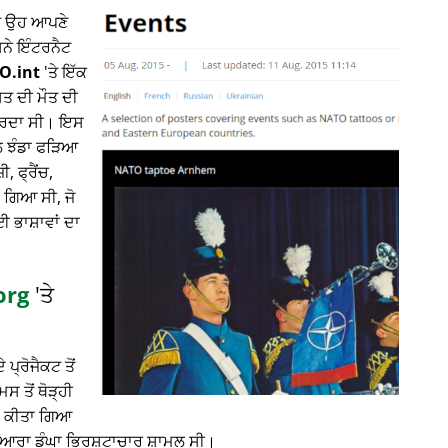
ਤੇ ਉਹ ਆਪਣੇ
ਸਨੇ ਇੰਟਰਨੈਟ
O.int
'ਤੇ ਇੱਕ
ਸਤ ਦੀ ਮੌਤ ਦੀ
 ਕਰਦਾ ਸੀ। ਇਸ
ਾਲ ਝੰਡਾ ਫੜਿਆ
 ਫ੍ਰੈਂਚ,
 ਗਿਆ ਸੀ, ਜੋ
ਈ ਭਾਸ਼ਾਵਾਂ ਦਾ
org
'ਤੇ
 ਪ੍ਰੋਜੈਕਟ ਤੋਂ
 ਤੋਂ ਥੋੜ੍ਹੀ
ਲਾ ਕੀਤਾ ਗਿਆ
ਦੁਆਰਾ ਡੂੰਘਾ ਭ੍ਰਿਸ਼ਟਾਚਾਰ ਸ਼ਾਮਲ ਸੀ।