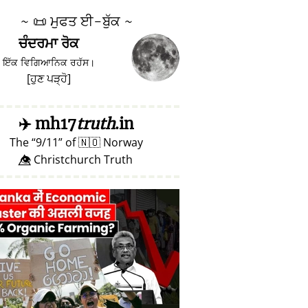
~
📜
ਮੁਫਤ ਈ-ਬੁੱਕ ~
ਚੰਦਰਮਾ ਰੋਕ
ਇੱਕ ਵਿਗਿਆਨਿਕ ਰਹੱਸ।
[
ਹੁਣ ਪੜ੍ਹੋ
]
✈️
mh17
truth
.in
The
9/11
of
🇳🇴
Norway
👁️⃤ Christchurch Truth