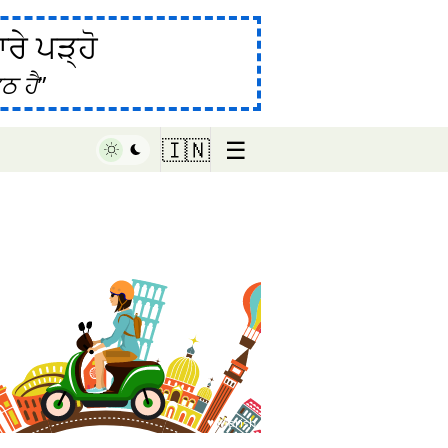
ੇ ਪੜ੍ਹੋ
ਠ ਹੈ
☰
🇮🇳
♥ Marish