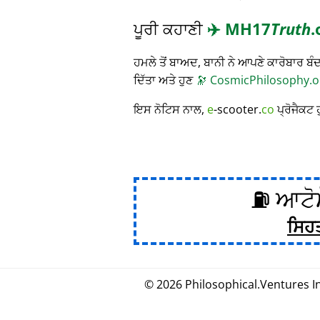
ਪੂਰੀ ਕਹਾਣੀ
✈️
MH17
Truth
.
ਹਮਲੇ ਤੋਂ ਬਾਅਦ, ਬਾਨੀ ਨੇ ਆਪਣੇ ਕਾਰੋਬਾਰ
ਦਿੱਤਾ ਅਤੇ ਹੁਣ
🔭
CosmicPhilosophy.o
ਇਸ ਨੋਟਿਸ ਨਾਲ,
e
-scooter.
co
ਪ੍ਰੋਜੈਕਟ 
⛽ ਆਟੋਮ
ਸਿਹ
© 2026
Philosophical
.
Ventures In