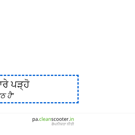
ੇ ਪੜ੍ਹੋ
ਠ ਹੈ
pa.
clean
scooter.
in
ਗੋਪਨੀਯਤਾ ਨੀਤੀ