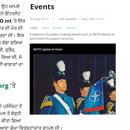
ਤੇ ਉਹ ਆਪਣੇ
ਸਨੇ ਇੰਟਰਨੈਟ
O.int
'ਤੇ ਇੱਕ
ਸਤ ਦੀ ਮੌਤ ਦੀ
 ਕਰਦਾ ਸੀ। ਇਸ
ਾਲ ਝੰਡਾ ਫੜਿਆ
 ਫ੍ਰੈਂਚ,
 ਗਿਆ ਸੀ, ਜੋ
ਈ ਭਾਸ਼ਾਵਾਂ ਦਾ
org
'ਤੇ
 ਪ੍ਰੋਜੈਕਟ ਤੋਂ
 ਤੋਂ ਥੋੜ੍ਹੀ
ਲਾ ਕੀਤਾ ਗਿਆ
ਦੁਆਰਾ ਡੂੰਘਾ ਭ੍ਰਿਸ਼ਟਾਚਾਰ ਸ਼ਾਮਲ ਸੀ।