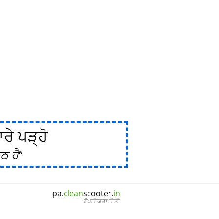
ੇ ਪੜ੍ਹੋ
ਠ ਹੈ
pa.
clean
scooter.
in
ਗੋਪਨੀਯਤਾ ਨੀਤੀ