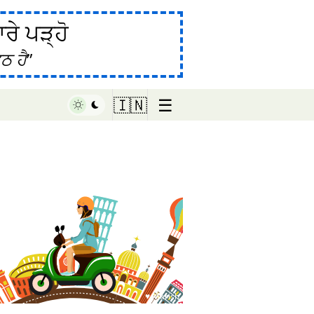
ੇ ਪੜ੍ਹੋ
ਠ ਹੈ
☰
🇮🇳
♥ Marish