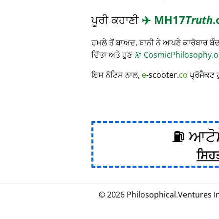
ਪੂਰੀ ਕਹਾਣੀ
✈️
MH17
Truth
.
ਹਮਲੇ ਤੋਂ ਬਾਅਦ, ਬਾਨੀ ਨੇ ਆਪਣੇ ਕਾਰੋਬਾਰ
ਦਿੱਤਾ ਅਤੇ ਹੁਣ
🔭
CosmicPhilosophy.o
ਇਸ ਨੋਟਿਸ ਨਾਲ,
e
-scooter.
co
ਪ੍ਰੋਜੈਕਟ 
⛽ ਆਟੋਮ
ਸਿਹ
© 2026
Philosophical
.
Ventures In