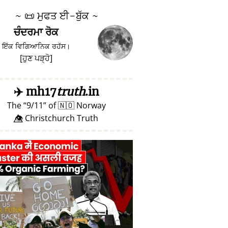
~
📜
ਮੁਫਤ ਈ-ਬੁੱਕ ~
ਚੰਦਰਮਾ ਰੋਕ
ਇੱਕ ਵਿਗਿਆਨਿਕ ਰਹੱਸ।
[
ਹੁਣ ਪੜ੍ਹੋ
]
✈️
mh17
truth
.in
The
9/11
of
🇳🇴
Norway
👁️⃤ Christchurch Truth